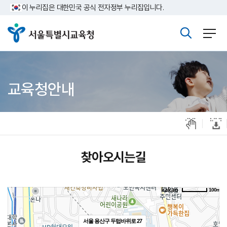
주메뉴바로가기
본문바로가기
이 누리집은 대한민국 공식 전자정부 누리집입니다.
카카오맵 약도서비스 건너뛰기
교육청안내
찾아오시는길
100m
서울 용산구 두텁바위로 27