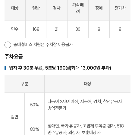
가족배
대상
일반
경차
장애
전기차
려
면수
168
21
30
8
8
중대형버스 차량은 주차장 이용불가
주차요금
입차 후 30분 무료, 5분당 190원(최대 13,000원 부과)
구분
대상
다둥이 2자녀 이상, 저공해, 경차, 참전유공자,
50%
병역전문가
감면
장애인, 국가·유공자, 고엽제 후유증 환자, 518
80%
민주유공자, 의상자, 보훈대상자