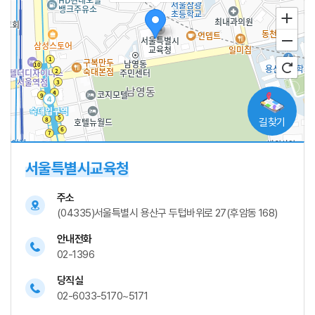
길찾기
주소
서울 용산구 두텁바위로 27
서울특별시교육청
전화
-
주소
(04335)서울특별시 용산구 두텁바위로 27(후암동 168)
안내전화
02-1396
당직실
02-6033-5170~5171