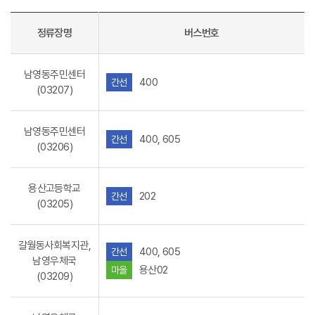
정류장명
버스번호
남영동주민센터
400
간선
(03207)
남영동주민센터
400, 605
간선
(03206)
용산고등학교
202
간선
(03205)
갈월동사회복지관,
400, 605
간선
남영우체국
용산02
마을
(03209)