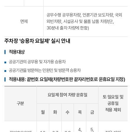
공무수행 공무용차량, 언론기관 보도차량, 국외
면제
외빈차량, 시설공사 및 물품 납품 차량(단,
30분내 출차 차량에 한함)
주차장 ‘승용차 요일제’ 실시 안내
적용대상
공공기관의 공무용 및 자가용 승용차
공공기관을 방문하는 민원인 및 방문객 승용차
적용내용: 끝번호 요일제(차량번호판 끝자리번호로 운휴요일 지정)
요일제 참여 차량 운휴일
토‧일요일 및
구분
공휴일
적용 제외
월
화
수
목
금
4,
5,