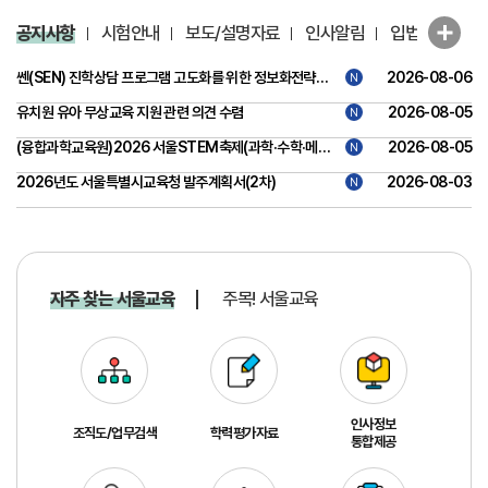
공지사항
시험안내
보도/설명자료
인사알림
입법예고
쎈(SEN) 진학상담 프로그램 고도화를 위한 정보화전략계획(ISP) 수립 감리 용역 제안서 평가위원(후보자) 모집
2026-08-06
N
유치원 유아 무상교육 지원 관련 의견 수렴
2026-08-05
N
(융합과학교육원)2026 서울STEM축제(과학·수학·메이커 축제) 위탁 용역 제안서 평가위원(후보자) 모집 공고
2026-08-05
N
2026년도 서울특별시교육청 발주계획서(2차)
2026-08-03
N
자주 찾는 서울교육
주목! 서울교육
인사정보
서
조직도/업무검색
학력평가자료
통합제공