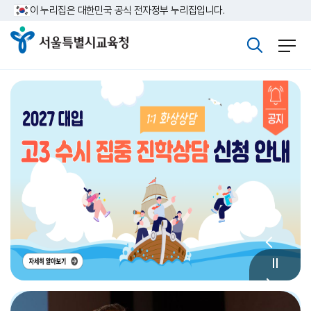
주메뉴바로가기
본문바로가기
이 누리집은 대한민국 공식 전자정부 누리집입니다.
정근식 서울시교육감 취임, '기본은 깊게·협력은 넓게·행복은 가까이' 게시글 상