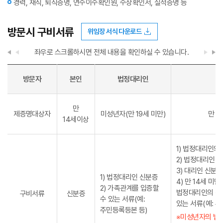
경력, 재직, 퇴직증명, 연수이수확인원, 수상확인서, 실적증명 등
방문시 구비서류
위임장 서식 다운로드
좌우로 스크롤하시면 전체 내용을 확인하실 수 있습니다.
방문자
본인
법정대리인
만
제증명대상자
미성년자(만 19세 미만)
만 1
14세이상
1) 법정대리인의
2) 법정대리인 
3) 대리인 신분
1) 법정대리인 신분증
4) 만 14세 미
2) 가족관계를 입증할
법정대리인의 관
구비서류
신분증
수 있는 서류(예:
있는 서류(예: 
주민등록등본 등)
※미성년자의 법