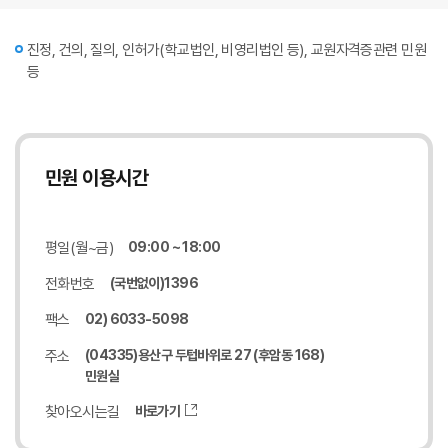
진정, 건의, 질의, 인허가(학교법인, 비영리법인 등), 교원자격증관련 민원
등
민원 이용시간
평일(월~금)
09:00 ~ 18:00
전화번호
(국번없이)1396
팩스
02) 6033-5098
주소
(04335)용산구 두텁바위로 27 (후암동 168)
민원실
찾아오시는길
바로가기