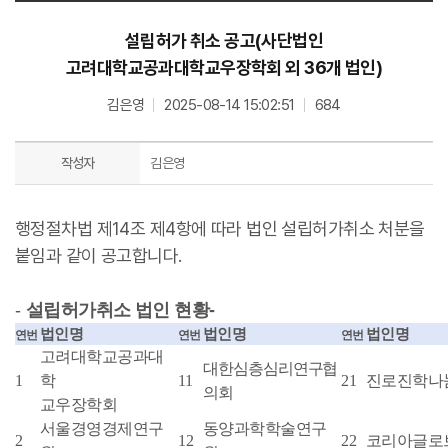
설립허가 취소 공고(사단법인
고려대학교공과대학교우장학회 외 36개 법인)
김은영
2025-08-14 15:02:51
684
작성자
김은영
행정절차법 제14조 제4항에 따라 법인 설립허가취소 처분을
붙임과 같이 공고합니다.
-
설립허가취소 법인 현황
-
법인명
법인명
법인명
연번
연번
연번
고려대학교공과대
대한심층심리연구협
1
학
11
21
진로진학나
의회
교우장학회
서울경영경제연구
동양과학학술연구
2
12
22
코리아글로