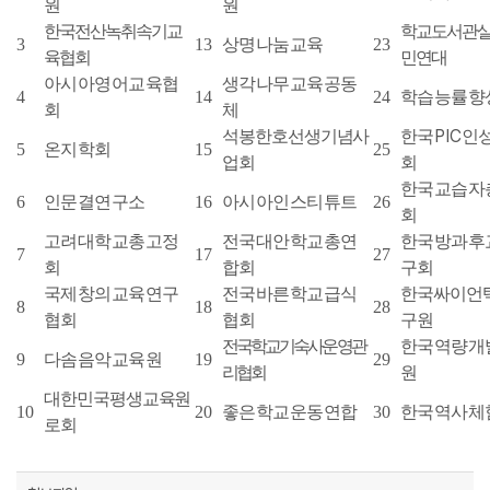
원
원
한국전산녹취속기교
학교도서관
3
13
상명나눔교육
23
육협회
민연대
아시아영어교육협
생각나무교육공동
4
14
24
학습능률향
회
체
PIC
석봉한호선생기념사
한국
인
5
온지학회
15
25
업회
회
한국교습자
6
인문결연구소
16
아시아인스티튜트
26
회
고려대학교총고정
전국대안학교총연
한국방과후
7
17
27
회
합회
구회
국제창의교육연구
전국바른학교급식
한국싸이언
8
18
28
협회
협회
구원
전국학교기숙사운영관
한국역량개
9
다솜음악교육원
19
29
리협회
원
대한민국평생교육원
10
20
좋은학교운동연합
30
한국역사체
로회